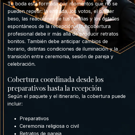
Tu boda está formada por momentos que no se
pueden repetir: la entrada, los votos, el primer
beso, las reacciones de tus familias y los detalles
espontáneos de la recepción. Una cobertura
profesional debe ir más allá de producir retratos
bonitos. También debe anticipar cambios de
horario, distintas condiciones de iluminación y la
transición entre ceremonia, sesión de pareja y
celebración.
Cobertura coordinada desde los
preparativos hasta la recepción
Según el paquete y el itinerario, la cobertura puede
incluir:
Preparativos
Ceremonia religiosa o civil
Retratos de pareja