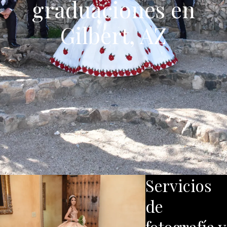
graduaciones en
Gilbert, AZ
Servicios
de
fotografía y