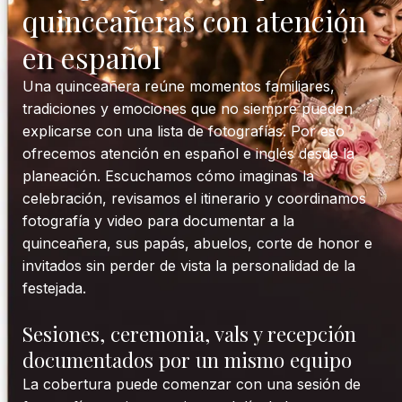
quinceañeras con atención
en español
Una quinceañera reúne momentos familiares,
tradiciones y emociones que no siempre pueden
explicarse con una lista de fotografías. Por eso
ofrecemos atención en español e inglés desde la
planeación. Escuchamos cómo imaginas la
celebración, revisamos el itinerario y coordinamos
fotografía y video para documentar a la
quinceañera, sus papás, abuelos, corte de honor e
invitados sin perder de vista la personalidad de la
festejada.
Sesiones, ceremonia, vals y recepción
documentados por un mismo equipo
La cobertura puede comenzar con una sesión de